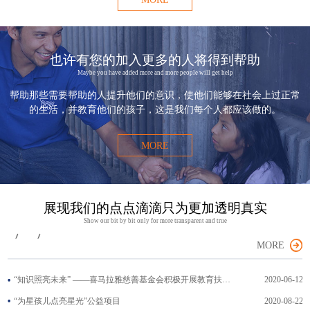
也许有您的加入更多的人将得到帮助
Maybe you have added more and more people will get help
帮助那些需要帮助的人提升他们的意识，使他们能够在社会上过正常
的生活，并教育他们的孩子，这是我们每个人都应该做的。
MORE
展现我们的点点滴滴只为更加透明真实
Show our bit by bit only for more transparent and true
MORE
“知识照亮未来” ——喜马拉雅慈善基金会积极开展教育扶贫系列..
2020-06-12
“为星孩儿点亮星光”公益项目
2020-08-22