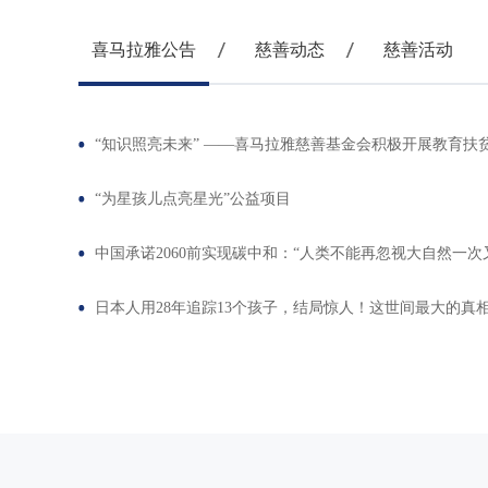
喜马拉雅公告
慈善动态
慈善活动
“知识照亮未来” ——喜马拉雅慈善基金会积极开展教育扶贫
“为星孩儿点亮星光”公益项目
中国承诺2060前实现碳中和：“人类不能再忽视大自然一次又
日本人用28年追踪13个孩子，结局惊人！这世间最大的真相