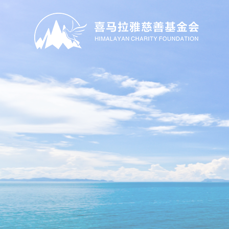
没有什么比孩子们的笑
也许因为您的一次帮助
加入我们让更多的孩子
天真的笑容将再次回到
Nothing is more beautiful than the children 's smile
Maybe because of one of your help
Join us to make more children smile
Innocent smile will once again return to his face