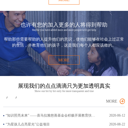
也许有您的加入更多的人将得到帮助
Maybe you have added more and more people will get help
帮助那些需要帮助的人提升他们的意识，使他们能够在社会上过正常
的生活，并教育他们的孩子，这是我们每个人都应该做的。
MORE
展现我们的点点滴滴只为更加透明真实
Show our bit by bit only for more transparent and true
MORE
“知识照亮未来” ——喜马拉雅慈善基金会积极开展教育扶贫系列..
2020-06-12
“为星孩儿点亮星光”公益项目
2020-08-22